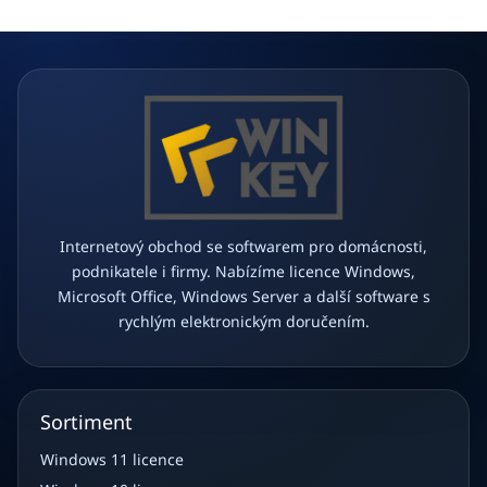
c
t
í
í
p
r
v
k
y
v
ý
p
i
s
Internetový obchod se softwarem pro domácnosti,
u
podnikatele i firmy. Nabízíme licence Windows,
Microsoft Office, Windows Server a další software s
rychlým elektronickým doručením.
Sortiment
Windows 11 licence