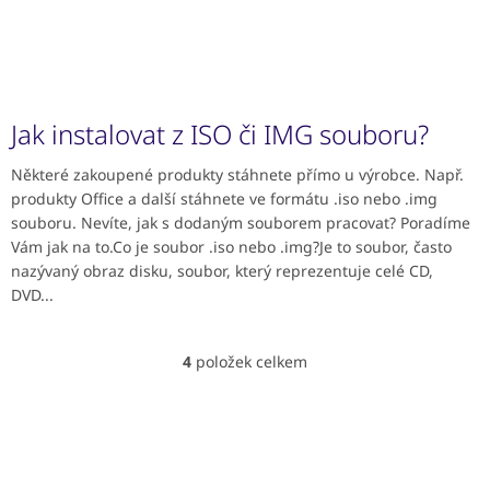
Jak instalovat z ISO či IMG souboru?
Některé zakoupené produkty stáhnete přímo u výrobce. Např.
produkty Office a další stáhnete ve formátu .iso nebo .img
souboru. Nevíte, jak s dodaným souborem pracovat? Poradíme
Vám jak na to.Co je soubor .iso nebo .img?Je to soubor, často
nazývaný obraz disku, soubor, který reprezentuje celé CD,
DVD...
4
položek celkem
O
v
l
Z
á
á
d
p
a
a