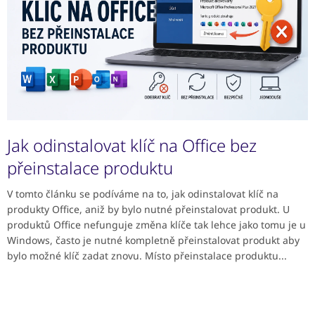
č
l
á
n
k
ů
Jak odinstalovat klíč na Office bez
přeinstalace produktu
V tomto článku se podíváme na to, jak odinstalovat klíč na
produkty Office, aniž by bylo nutné přeinstalovat produkt. U
produktů Office nefunguje změna klíče tak lehce jako tomu je u
Windows, často je nutné kompletně přeinstalovat produkt aby
bylo možné klíč zadat znovu. Místo přeinstalace produktu...