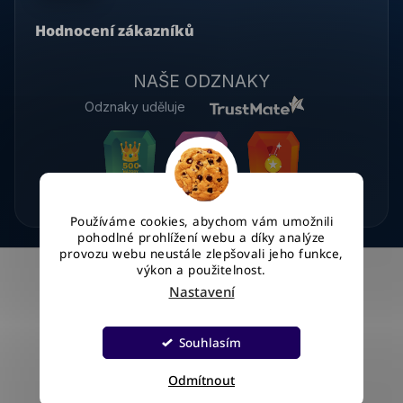
Hodnocení zákazníků
NAŠE ODZNAKY
Odznaky uděluje
Používáme cookies, abychom vám umožnili
pohodlné prohlížení webu a díky analýze
provozu webu neustále zlepšovali jeho funkce,
výkon a použitelnost.
Nastavení
Vytvořil Shoptet
Souhlasím
Copyright 2026
WinKey.cz
. Všechna práva vyhrazena.
Upravit nastavení cookies
Odmítnout