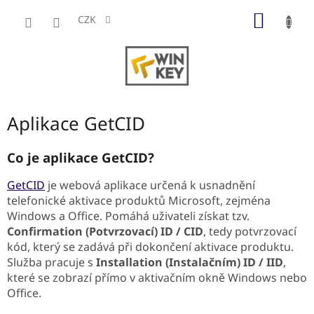
Přejít
NÁKUP
na
CZK
obsah
KOŠÍK
Aplikace GetCID
Co je aplikace GetCID?
GetCID
je webová aplikace určená k usnadnění
telefonické aktivace produktů Microsoft, zejména
Windows a Office. Pomáhá uživateli získat tzv.
Confirmation (Potvrzovací) ID / CID
, tedy potvrzovací
kód, který se zadává při dokončení aktivace produktu.
Služba pracuje s
Installation (Instalačním) ID / IID
,
které se zobrazí přímo v aktivačním okně Windows nebo
Office.