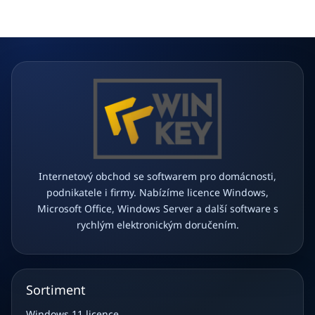
a
t
í
Internetový obchod se softwarem pro domácnosti,
podnikatele i firmy. Nabízíme licence Windows,
Microsoft Office, Windows Server a další software s
rychlým elektronickým doručením.
Sortiment
Windows 11 licence