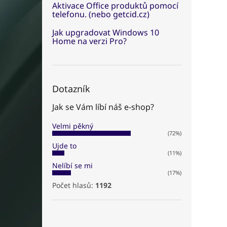
Aktivace Office produktů pomocí
telefonu. (nebo getcid.cz)
Jak upgradovat Windows 10
Home na verzi Pro?
Dotazník
Jak se Vám líbí náš e-shop?
Velmi pěkný
(72%)
Ujde to
(11%)
Nelíbí se mi
(17%)
Počet hlasů:
1192