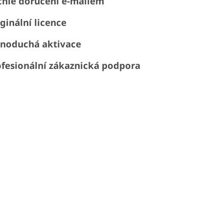
chlé doručení e-mailem
ginální licence
dnoduchá aktivace
fesionální zákaznická podpora
0 key
,
windows 10 key
,
windows 10 licence
,
license win
ndovs 10
,
windows 10 levně
,
windows 10 koupit
,
win 10
soft windows 10