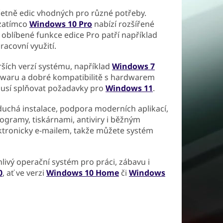
etně edic vhodných pro různé potřeby.
 zatímco
Windows 10 Pro
nabízí rozšířené
 oblíbené funkce edice Pro patří například
racovní využití.
ších verzí systému, například
Windows 7
twaru a dobré kompatibilitě s hardwarem
musí splňovat požadavky pro
Windows 11
.
duchá instalace, podpora moderních aplikací,
ogramy, tiskárnami, antiviry i běžným
ektronicky e-mailem, takže můžete systém
livý operační systém pro práci, zábavu i
0
, ať ve verzi
Windows 10 Home
či
Windows