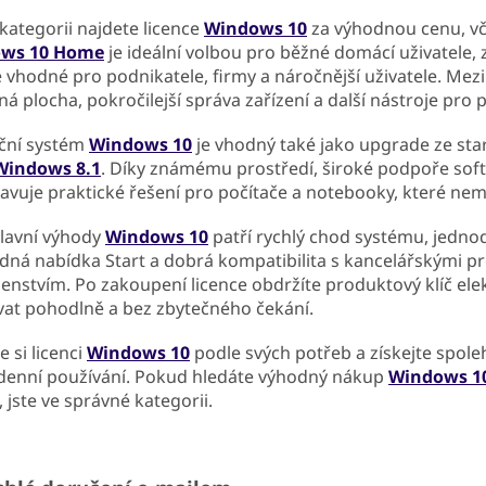
k
 kategorii najdete licence
Windows 10
za výhodnou cenu, vč
y
ws 10 Home
je ideální volbou pro běžné domácí uživatele,
v
ý
 vhodné pro podnikatele, firmy a náročnější uživatele. Mezi
p
ná plocha, pokročilejší správa zařízení a další nástroje pro p
i
s
ční systém
Windows 10
je vhodný také jako upgrade ze star
u
Windows 8.1
. Díky známému prostředí, široké podpoře sof
avuje praktické řešení pro počítače a notebooky, které ne
lavní výhody
Windows 10
patří rychlý chod systému, jedno
dná nabídka Start a dobrá kompatibilita s kancelářskými pr
šenstvím. Po zakoupení licence obdržíte produktový klíč el
vat pohodlně a bez zbytečného čekání.
 si licenci
Windows 10
podle svých potřeb a získejte spoleh
enní používání. Pokud hledáte výhodný nákup
Windows 1
, jste ve správné kategorii.