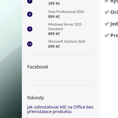
✅ Ry
399 Kč
✅ Ori
Visio Professional 2024
899 Kč
✅ Je
Windows Server 2025
Standard
899 Kč
✅ Pro
Microsoft Outlook 2024
win 1
699 Kč
10
,
wi
micro
Facebook
Návody
Jak odinstalovat klíč na Office bez
přeinstalace produktu