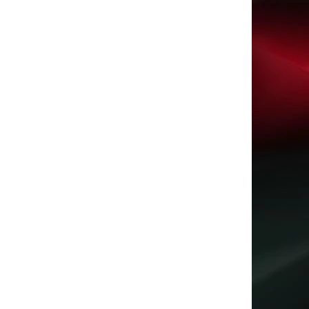
dows 10
,
windows 10 klíč
,
win 10 klíč
,
win
 levně
,
win 10 koupit
,
win 10 licence
,