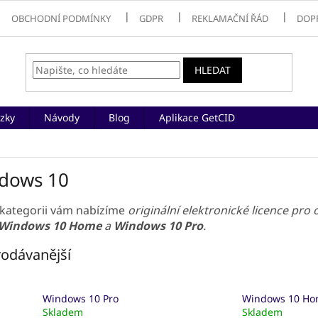
OBCHODNÍ PODMÍNKY
GDPR
REKLAMAČNÍ ŘÁD
DOP
HLEDAT
zky
Návody
Blog
Aplikace GetCID
dows 10
 kategorii vám nabízíme
originální elektronické licence pro
Windows 10 Home
a
Windows 10 Pro
.
odávanější
Windows 10 Pro
Windows 10 H
Skladem
Skladem