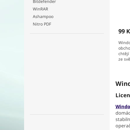
Bitdefender
t
WinRAR
ů
Prům
Ashampoo
hodno
Nitro PDF
produ
99 K
je
3,7
Windo
z
obcho
5
chtěj
hvězd
ze svě
Win
Licen
Windo
domácn
stabil
operač