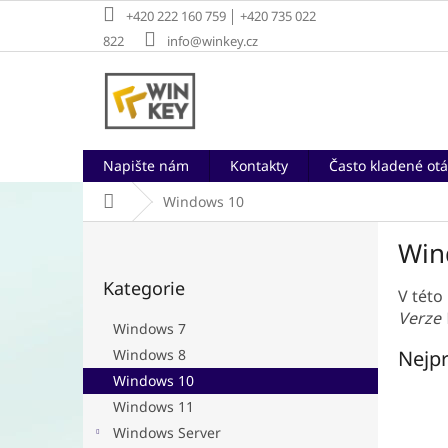
Přejít
+420 222 160 759 │ +420 735 022
na
822
info@winkey.cz
obsah
Napište nám
Kontakty
Často kladené otá
Domů
Windows 10
P
Win
o
Přeskočit
s
Kategorie
kategorie
t
V této
r
Verze
Windows 7
a
Nejpr
Windows 8
n
Windows 10
n
í
Windows 11
p
Windows Server