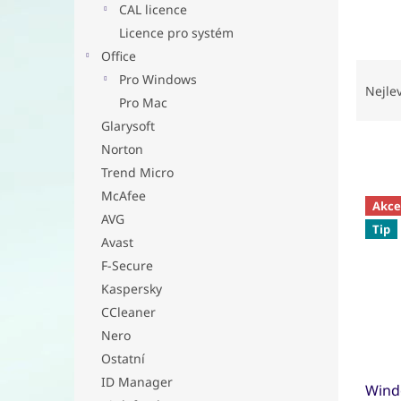
a
CAL licence
n
Licence pro systém
e
Office
l
Ř
Pro Windows
a
Nejle
Pro Mac
z
e
Glarysoft
n
Norton
í
Trend Micro
p
V
McAfee
r
Akce
ý
AVG
o
Tip
p
Avast
d
i
u
F-Secure
s
k
Kaspersky
p
t
r
CCleaner
ů
o
Nero
d
Ostatní
u
ID Manager
Wind
k