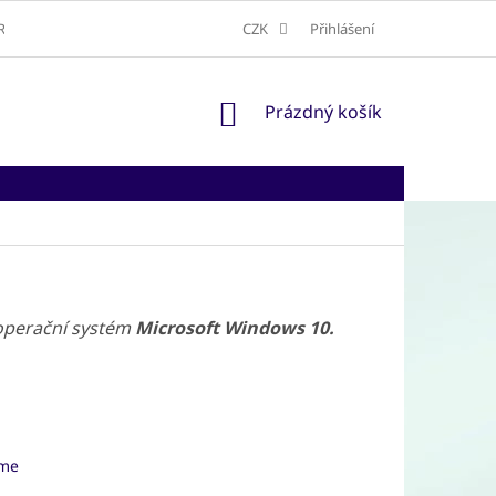
RAVA A DORUČENÍ
ODSTOUPENÍ OD SMLOUVY
CZK
Přihlášení
NÁKUPNÍ
Prázdný košík
KOŠÍK
 operační systém
Microsoft Windows 10.
ome