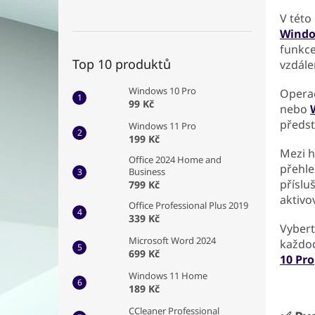
V této
Windo
funkce
Top 10 produktů
vzdále
Windows 10 Pro
Opera
99 Kč
nebo
předst
Windows 11 Pro
199 Kč
Mezi h
Office 2024 Home and
přehle
Business
příslu
799 Kč
aktivo
Office Professional Plus 2019
339 Kč
Vyberte
Microsoft Word 2024
každod
699 Kč
10 Pro
Windows 11 Home
189 Kč
CCleaner Professional