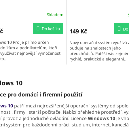
Skladem
ěrné
Průměrné
cení
hodnocení
ktu
produktu
Do košíku
Do
č
149 Kč
je
3,8
ws 10 Pro je přímo určen
Nový operační systém využívá 
z
dníkům a podnikatelům, kteří
buduje na znalostech jeho
5
í využívat nejnovější vymoženosti
předchůdců. Potěší vás zejmé
iček.
hvězdiček.
ta...
rychlé, praktické a elegantní...
O
v
dows 10
l
á
d
ce pro domácí i firemní použití
a
c
ws 10
patří mezi nejrozšířenější operační systémy od spol
í
osti, firmy i starší počítače. Nabízí přehledné prostředí, 
p
ní provoz a jednoduché ovládání. Licence
Windows 10
je vho
r
ní systém pro každodenní práci, studium, internet, kancelá
v