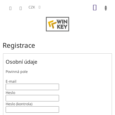
Přejít
NÁKUP
na
CZK
obsah
KOŠÍK
Registrace
Osobní údaje
Povinná pole
E-mail
Heslo
Heslo (kontrola)