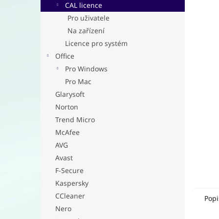
a
CAL licence
n
Pro uživatele
e
Na zařízení
l
Licence pro systém
Office
Pro Windows
Pro Mac
Glarysoft
Norton
Trend Micro
McAfee
AVG
Avast
F-Secure
Kaspersky
CCleaner
Popi
Nero