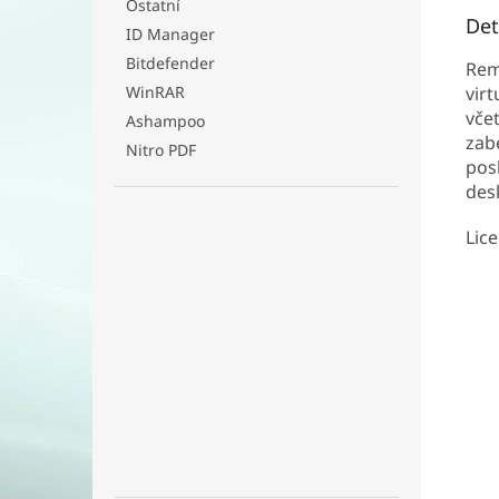
Ostatní
Det
ID Manager
Bitdefender
Rem
vir
WinRAR
vče
Ashampoo
zab
Nitro PDF
pos
des
Lice