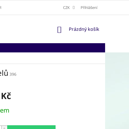
RAVA A DORUČENÍ
ODSTOUPENÍ OD SMLOUVY
CZK
Přihlášení
NÁKUPNÍ
Prázdný košík
KOŠÍK
elů
396
 Kč
dem