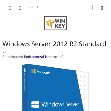
Přejít
NÁKUP
na
CZK
obsah
KOŠÍK
Windows Server 2012 R2 Standard
72
Průměrné
3 hodnocení
Podrobnosti hodnocení
hodnocení
produktu
je
3,3
z
5
hvězdiček.