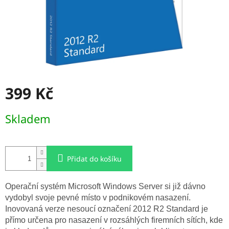
399 Kč
Měrná
Skladem
cena:
Přidat do košíku
Operační systém Microsoft Windows Server si již dávno
vydobyl svoje pevné místo v podnikovém nasazení.
Inovovaná verze nesoucí označení 2012 R2 Standard je
přímo určena pro nasazení v rozsáhlých firemních sítích, kde