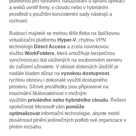
potřebnou pro vytváření, nasazování a správu aplikací
a webů uvnitř firmy, v cloudu nebo v hybridním
prostředí s použitím konzistentní sady nástrojů a
rozhraní.
Budoucí majitelé se mohou těšit třeba na špičkovou
virtualizační platformu
Hyper-V
, chytrou VPN
technologii
Direct Access
a zcela novinkovou
službu
WorkFolders
, která umožňuje bezpečnou
synchronizaci dat uložených na souborovém serveru
do zařízení uživatele. V oblasti diskových úložišť je
nadále kladen důraz na
vysokou dostupnost
,
rychlou obnovu i dokonalé využití dostupného
prostoru. Síťové prostředky jsou připravené na
maximální škálovatelnost s možným
využitím
privátního nebo hybridního cloudu
. Řešení
společnosti Microsoft vám
pomůže
optimalizovat
informační technologie, abyste mohli
dosáhnout plnění jedinečných potřeb své organizace v
plném rozsahu.