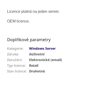
Licence platná na jeden server.
OEM licence.
Doplňkové parametry
Kategorie
:
Windows Server
Záruka
:
doživotní
Doručení
:
Elektronické (email)
Typ licence
:
Retail
Stav licence
:
Druhotná
Z
á
p
a
t