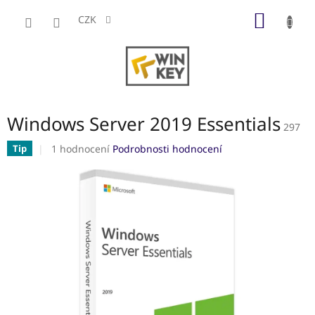
Přejít
NÁKUP
na
CZK
obsah
KOŠÍK
Windows Server 2019 Essentials
297
Průměrné
1 hodnocení
Podrobnosti hodnocení
Tip
hodnocení
produktu
je
5,0
z
5
hvězdiček.