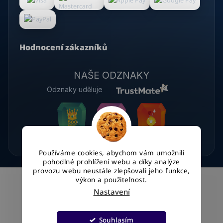
Hodnocení zákazníků
NAŠE ODZNAKY
Odznaky uděluje
Používáme cookies, abychom vám umožnili
pohodlné prohlížení webu a díky analýze
provozu webu neustále zlepšovali jeho funkce,
výkon a použitelnost.
Nastavení
Vytvořil Shoptet
Souhlasím
Copyright 2026
WinKey.cz
. Všechna práva vyhrazena.