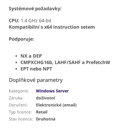
Systémové požadavky:
CPU:
1.4 GHz 64-bit
Kompatibilní s x64 instruction setem
Podporuje:
NX a DEP
CMPXCHG16b, LAHF/SAHF a PrefetchW
EPT nebo NPT
Doplňkové parametry
Kategorie
:
Windows Server
Záruka
:
doživotní
Doručení
:
Elektronické (email)
Typ licence
:
Retail
Stav licence
:
Druhotná