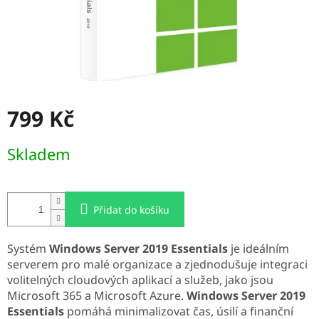
799 Kč
Měrná
Skladem
cena:
Přidat do košíku
Systém
Windows Server 2019 Essentials
je ideálním
serverem pro malé organizace a zjednodušuje integraci
volitelných cloudových aplikací a služeb, jako jsou
Microsoft 365 a Microsoft Azure.
Windows Server 2019
Essentials
pomáhá minimalizovat čas, úsilí a finanční