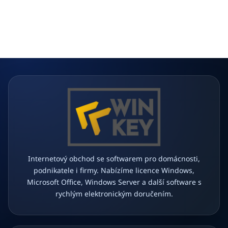
Z
á
p
a
t
í
Internetový obchod se softwarem pro domácnosti,
podnikatele i firmy. Nabízíme licence Windows,
Microsoft Office, Windows Server a další software s
rychlým elektronickým doručením.