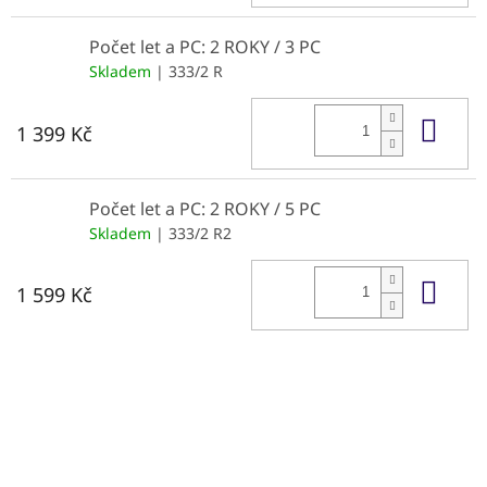
Počet let a PC: 2 ROKY / 3 PC
Skladem
| 333/2 R
Do 
1 399 Kč
Počet let a PC: 2 ROKY / 5 PC
Skladem
| 333/2 R2
Do 
1 599 Kč
Z
á
p
a
t