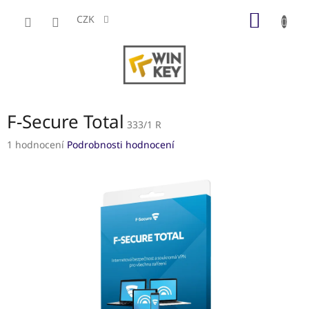
Přejít
NÁKUP
na
CZK
obsah
KOŠÍK
F-Secure Total
333/1 R
Průměrné
1 hodnocení
Podrobnosti hodnocení
hodnocení
produktu
je
5,0
z
5
hvězdiček.