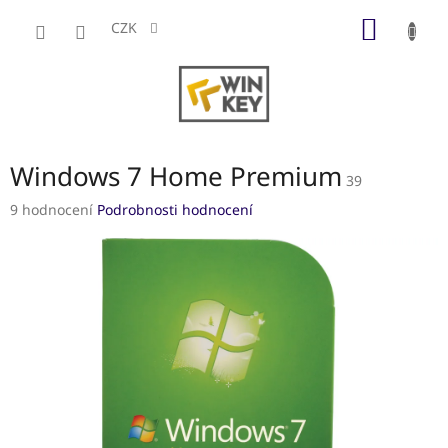
Přejít
NÁKUP
na
CZK
obsah
KOŠÍK
Windows 7 Home Premium
39
Průměrné
9 hodnocení
Podrobnosti hodnocení
hodnocení
produktu
je
3,6
z
5
hvězdiček.