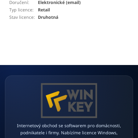
Doručení
:
Elektronické (email)
Typ licence
:
Retail
Stav licence
:
Druhotná
Z
á
p
a
t
í
Internetový obchod se softwarem pro domácnosti,
podnikatele i firmy. Nabízíme licence Windows,