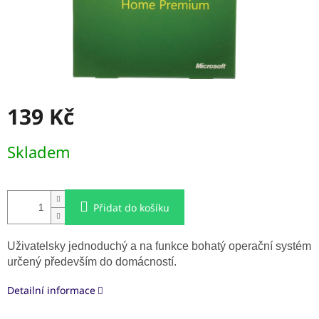
139 Kč
Měrná
Skladem
cena:
Přidat do košíku
Uživatelsky jednoduchý a na funkce bohatý operační systém
určený především do domácností.
Detailní informace