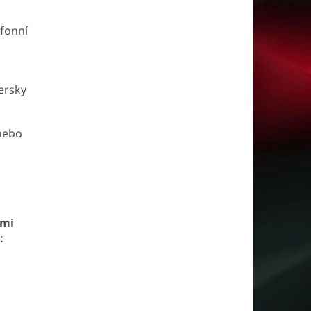
efonní
persky
 nebo
ými
: