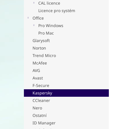
a
CAL licence
n
Licence pro systém
e
Office
l
Pro Windows
Pro Mac
Glarysoft
Norton
Trend Micro
McAfee
AVG
Avast
F-Secure
Kaspersky
CCleaner
Nero
Ostatní
ID Manager