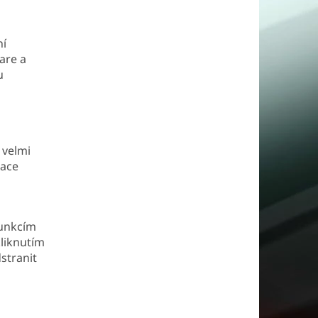
ní
are a
u
 velmi
zace
funkcím
liknutím
stranit