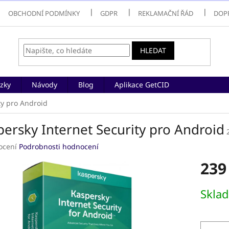
OBCHODNÍ PODMÍNKY
GDPR
REKLAMAČNÍ ŘÁD
DOP
HLEDAT
zky
Návody
Blog
Aplikace GetCID
ty pro Android
persky Internet Security pro Android
né
ocení
Podrobnosti hodnocení
ení
239
tu
Měrná
Skla
cena:
ek.