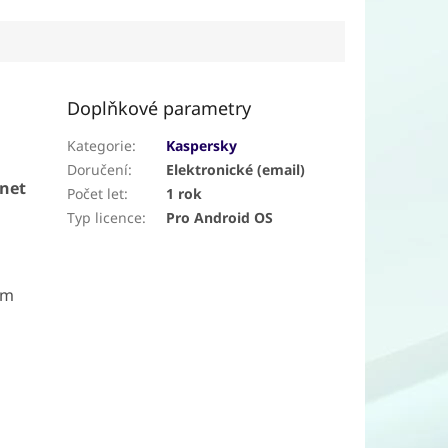
Doplňkové parametry
Kategorie
:
Kaspersky
Doručení
:
Elektronické (email)
rnet
Počet let
:
1 rok
Typ licence
:
Pro Android OS
ým