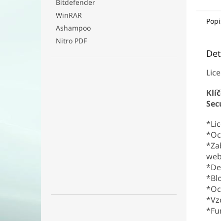
Bitdefender
WinRAR
Popi
Ashampoo
Nitro PDF
Det
Lice
Klí
Sec
*Li
*Oc
*Za
web
*De
*Bl
*Och
*Vz
*Fu