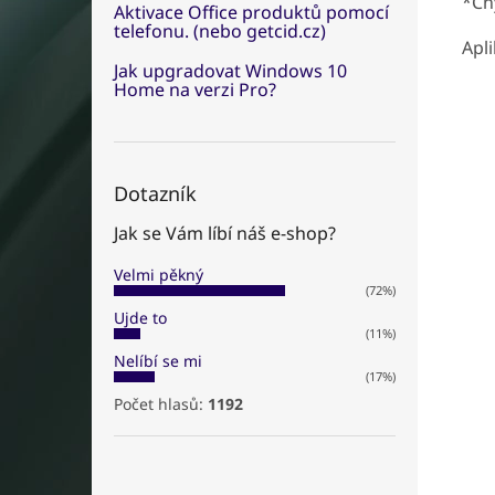
*Ch
Aktivace Office produktů pomocí
telefonu. (nebo getcid.cz)
Apli
Jak upgradovat Windows 10
Home na verzi Pro?
Dotazník
Jak se Vám líbí náš e-shop?
Velmi pěkný
(72%)
Ujde to
(11%)
Nelíbí se mi
(17%)
Počet hlasů:
1192