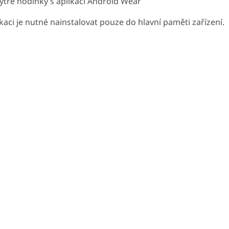
ytré hodinky s aplikací Android Wear
kaci je nutné nainstalovat pouze do hlavní paměti zařízení.