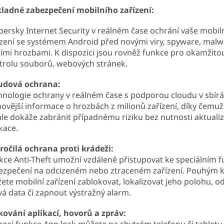
ladné zabezpečení mobilního zařízení:
persky Internet Security v reálném čase ochrání vaše mobil
ízení se systémem Android před novými viry, spyware, malw
šími hrozbami. K dispozici jsou rovněž funkce pro okamžito
trolu souborů, webových stránek.
udová ochrana:
hnologie ochrany v reálném čase s podporou cloudu v sbírá
novější informace o hrozbách z milionů zařízení, díky čemuž
hle dokáže zabránit případnému riziku bez nutnosti aktuali
kace.
ročilá ochrana proti krádeži:
kce Anti-Theft umožní vzdáleně přistupovat ke speciálním 
ezpečení na odcizeném nebo ztraceném zařízení. Pouhým k
ete mobilní zařízení zablokovat, lokalizovat jeho polohu, od
ivá data či zapnout výstražný alarm.
kování aplikací, hovorů a zpráv:
ocí funkce App lock můžete na chytrém telefonu či tabletu