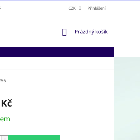
RAVA A DORUČENÍ
ODSTOUPENÍ OD SMLOUVY
CZK
Přihlášení
NÁKUPNÍ
Prázdný košík
KOŠÍK
256
 Kč
dem