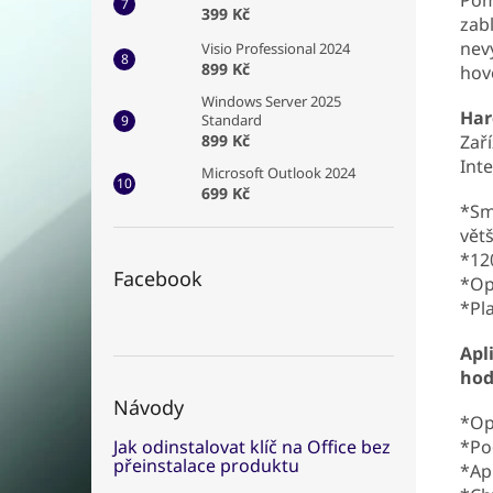
399 Kč
zab
nev
Visio Professional 2024
899 Kč
hov
Windows Server 2025
Har
Standard
Zař
899 Kč
Int
Microsoft Outlook 2024
699 Kč
*Sm
vět
*12
Facebook
*Op
*Pl
Apl
hod
Návody
*Op
*Po
Jak odinstalovat klíč na Office bez
přeinstalace produktu
*Ap