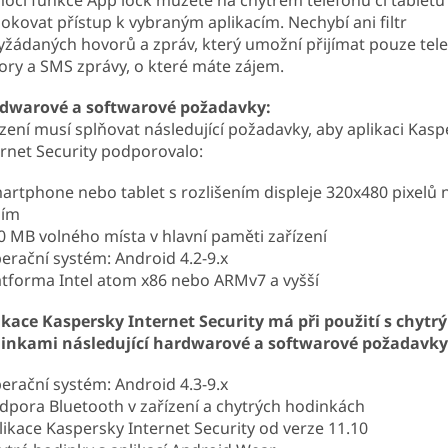
lokovat přístup k vybraným aplikacím. Nechybí ani filtr
yžádaných hovorů a zpráv, který umožní přijímat pouze tel
ory a SMS zprávy, o které máte zájem.
dwarové a softwarové požadavky:
ízení musí splňovat následující požadavky, aby aplikaci Kas
ernet Security podporovalo:
artphone nebo tablet s rozlišením displeje 320x480 pixelů
ším
0 MB volného místa v hlavní paměti zařízení
erační systém: Android 4.2-9.x
atforma Intel atom x86 nebo ARMv7 a vyšší
ikace Kaspersky Internet Security má při použití s chytr
inkami následující hardwarové a softwarové požadavky
erační systém: Android 4.3-9.x
dpora Bluetooth v zařízení a chytrých hodinkách
likace Kaspersky Internet Security od verze 11.10