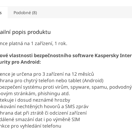
s
Podobné (8)
ailní popis produktu
nce platná na 1 zařízení, 1 rok.
čové vlastnosti bezpečnostního software Kaspersky Inte
urity pro Android:
cence je určena pro 3 zařízení na 12 měsíců
hrana pro chytrý telefon nebo tablet (Android)
bezpečení systému proti virům, spyware, spamu, podvodn
ovým stránkám, phishingu atd.
tekuje i dosud neznámé hrozby
okování nechtěných hovorů a SMS zpráv
rana dat při ztrátě či odcizení zařízení
dálené smazání dat i po výměně SIM
nkce pro vyhledání telefonu