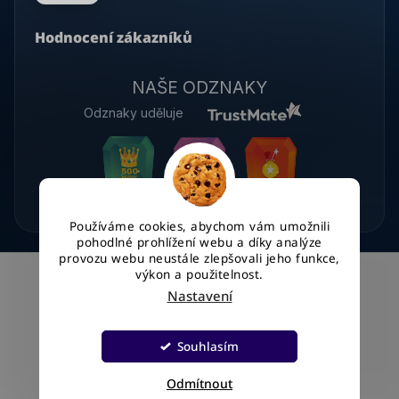
Hodnocení zákazníků
NAŠE ODZNAKY
Odznaky uděluje
Používáme cookies, abychom vám umožnili
pohodlné prohlížení webu a díky analýze
provozu webu neustále zlepšovali jeho funkce,
výkon a použitelnost.
Nastavení
Vytvořil Shoptet
Souhlasím
Copyright 2026
WinKey.cz
. Všechna práva vyhrazena.
Upravit nastavení cookies
Odmítnout