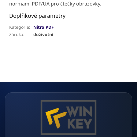
normami PDF/UA pro čtečky obrazovky.
Doplňkové parametry
Kategorie
:
Nitro PDF
Záruka
:
doživotní
Z
á
p
a
t
í