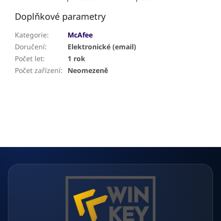
Doplňkové parametry
Kategorie
:
McAfee
Doručení
:
Elektronické (email)
Počet let
:
1 rok
Počet zařízení
:
Neomezeně
Z
á
p
a
t
í