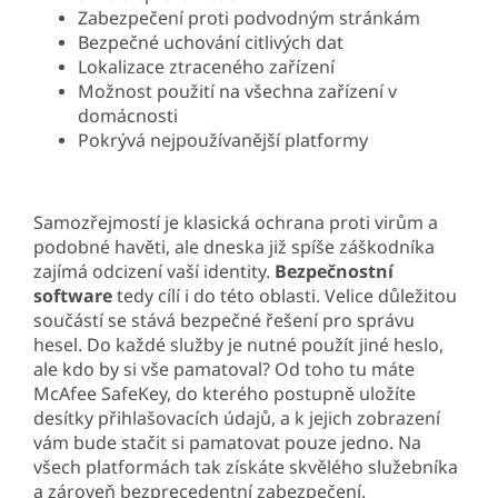
Zabezpečení proti podvodným stránkám
Bezpečné uchování citlivých dat
Lokalizace ztraceného zařízení
Možnost použití na všechna zařízení v
domácnosti
Pokrývá nejpoužívanější platformy
Samozřejmostí je klasická ochrana proti virům a
podobné havěti, ale dneska již spíše záškodníka
zajímá odcizení vaší identity.
Bezpečnostní
software
tedy cílí i do této oblasti. Velice důležitou
součástí se stává bezpečné řešení pro správu
hesel. Do každé služby je nutné použít jiné heslo,
ale kdo by si vše pamatoval? Od toho tu máte
McAfee SafeKey, do kterého postupně uložíte
desítky přihlašovacích údajů, a k jejich zobrazení
vám bude stačit si pamatovat pouze jedno. Na
všech platformách tak získáte skvělého služebníka
a zároveň bezprecedentní zabezpečení.