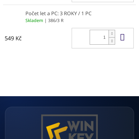
Počet let a PC: 3 ROKY / 1 PC
Skladem
| 386/3 R
Do 
549 Kč
Z
á
p
a
t
í