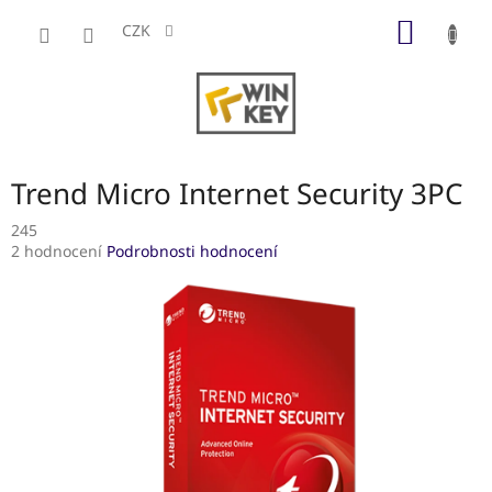
Přejít
NÁKUP
na
CZK
obsah
KOŠÍK
Trend Micro Internet Security 3PC
245
Průměrné
2 hodnocení
Podrobnosti hodnocení
hodnocení
produktu
je
4,0
z
5
hvězdiček.