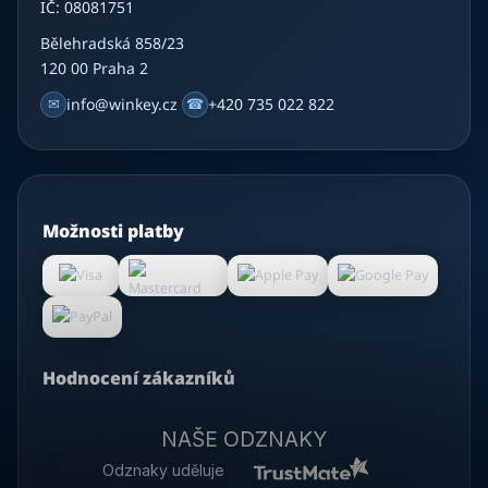
IČ: 08081751
Bělehradská 858/23
120 00 Praha 2
✉
info@winkey.cz
☎
+420 735 022 822
Možnosti platby
Hodnocení zákazníků
NAŠE ODZNAKY
Odznaky uděluje