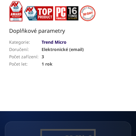
Doplňkové parametry
Kategorie
:
Trend Micro
Doručení
:
Elektronické (email)
Počet zařízení
:
3
Počet let
:
1 rok
Z
á
p
a
t
í