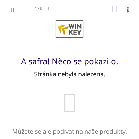
Přejít
NÁKUP
na
CZK
obsah
KOŠÍK
A safra! Něco se pokazilo.
Stránka nebyla nalezena.
Můžete se ale podívat na naše produkty.