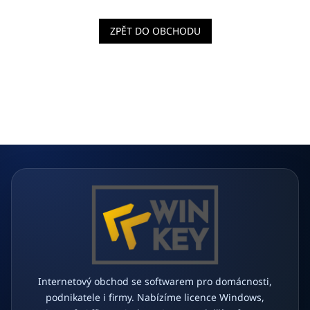
ZPĚT DO OBCHODU
Z
á
p
a
t
í
Internetový obchod se softwarem pro domácnosti,
podnikatele i firmy. Nabízíme licence Windows,