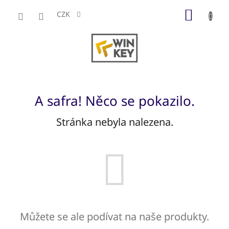
Přejít
NÁKUP
na
CZK
obsah
KOŠÍK
A safra! Něco se pokazilo.
Stránka nebyla nalezena.
Můžete se ale podívat na naše produkty.