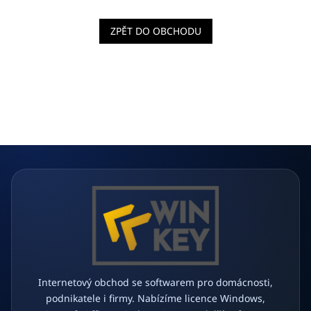
ZPĚT DO OBCHODU
Z
á
p
a
t
í
Internetový obchod se softwarem pro domácnosti,
podnikatele i firmy. Nabízíme licence Windows,