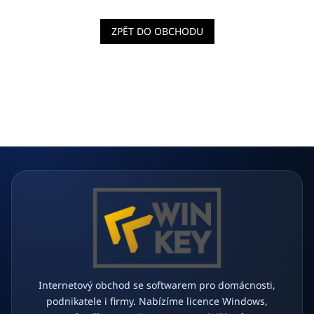
ZPĚT DO OBCHODU
Z
á
p
a
t
í
Internetový obchod se softwarem pro domácnosti,
podnikatele i firmy. Nabízíme licence Windows,