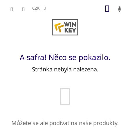
Přejít
NÁKUP
na
CZK
obsah
KOŠÍK
A safra! Něco se pokazilo.
Stránka nebyla nalezena.
Můžete se ale podívat na naše produkty.